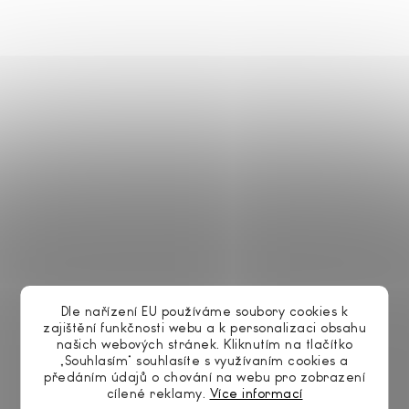
Můžete se ale podívat na ostatní kategorie.
ZPĚT DO OBCHODU
KONTAKT
Dle nařízení EU používáme soubory cookies k
zajištění funkčnosti webu a k personalizaci obsahu
+420 553 619 692
našich webových stránek. Kliknutím na tlačítko
„Souhlasím“ souhlasíte s využívaním cookies a
předáním údajů o chování na webu pro zobrazení
obchod
@
grossmann-matrace.cz
cílené reklamy.
Více informací