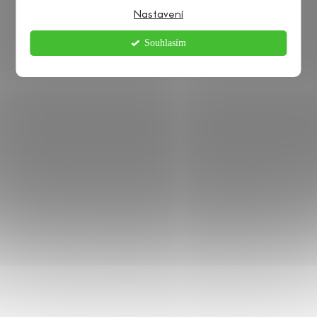
Nastavení
Souhlasím
GROSSMANN
O NÁKUPU
O NÁS
DETAIL OBJEDNÁVKY
PRODEJNY
DOPRAVA A PLATBA
BLOG
OBCHODNÍ PODMÍNKY
KONTAKTY
REKLAMAČNÍ ŘÁD
OCHRANA OSOBNÍCH
ÚDAJŮ
PŘIJÍMÁME ONLINE