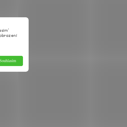
asím“
zobrazení
Souhlasím