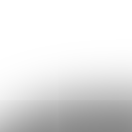
Skladem
D
K
Nejprodávanější-
14 cm
0
U
NEMĚNIT!
Snímatelný a 
T
zahrnut v ceně
K
Český výrobek
3
Ů
T
3 990 K
od
Extra sleva s
2
Ů
kupónem EXTRA10
S kupó
ZNAČKY
GROSSMANN
3
ROZMĚR MATRACE
90 x 200 cm
3
120 x 200 cm
3