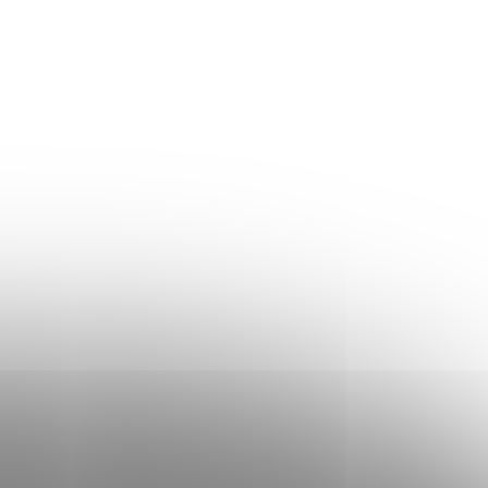
Skladem
14 cm
110 kg
H3
žití
Oboustranné použití matrace, snímatelný a
pratelný
potah z Aloe Vera je zahrnut v
rnut v ceně
ceně matrace (nic nepřiplácíte)!
3 360 Kč
DETAIL
DETAIL
od
d
2 997 Kč