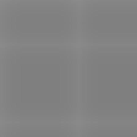
P
R
V
K
Y
V
Ý
P
I
S
U