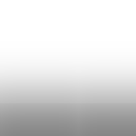
Skladem
100 kg
H2/H3
14 cm
110 kg
H3
pratelný
potah z Aloe Vera je
Střední tvrdost, oboustranné pou
 matrace (nic nepřiplácíte).
matrace, snímatelný a pratelný
potah
potah z Aloe Vera je zah
matrace (nic nepřiplácíte).
č
3 330 Kč
DETAIL
od
nem
EXTRA10
od
3 591 Kč
S kupónem
EXTRA10
o
O
V
L
Á
D
A
C
Í