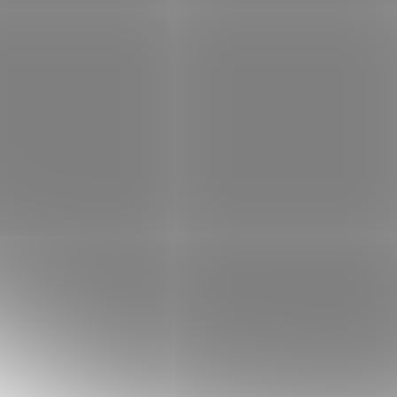
140 kg
0
150 kg
0
VÝŠKA JÁDRA MATRACE
10 cm
1
12 cm
1
14 cm
3
15 cm
1
16 cm
2
18 cm
1