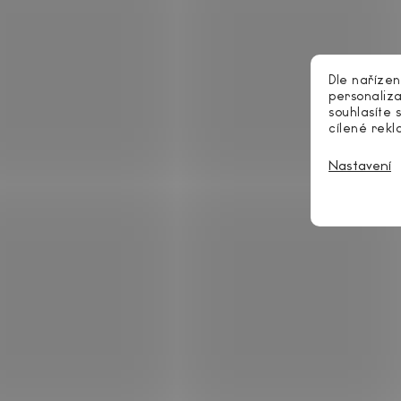
120 x 220 cm
1
140 x 220 cm
1
Dle nařízen
personaliza
160 x 220 cm
1
souhlasíte 
cílené rek
180 x 220 cm
1
Nastavení
NOSNOST MATRACE
100 kg
1
110 kg
2
120 kg
0
130 kg
0