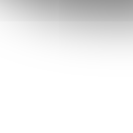
20 cm
3
24 cm
2
DVĚ STRANY TUHOSTI
?
MATRACE
Ano
2
Ne
1
POLOHOVATELNÁ
?
MATRACE
Ano
3
Ne
0
ZÁRUKA MATRACE