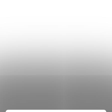
DETAILNÍ POPIS PRODUKTU
PRÉMIOVÁ KVALITA záruka 5 let
Viscoelastická matrace
Visco Soja
je vysoce luxusní
sendvičovou polohovatelnou matrací. Je špičkou v
kategorii High-End matrací. Pro výrobu jsou použity
pouze ty nejkvalitnější materiály současnosti, které
neobsahují formaldehyd, a to:
• 8 cm vysoká 5 zónová viskoelastická pěna 55kg m/3 -
disponuje tvrdostí H2,
• 2 cm Calipore pěny, která zajistí dokonalé odvětrání
matrace a cirkulaci vzduchu,
• 10 cm vysoká 5 zónová speciální studená pěna 35kg
m/3 - plně flexibilní, s výtažkem obsahující sóju,
disponuje tvrdostí H3.