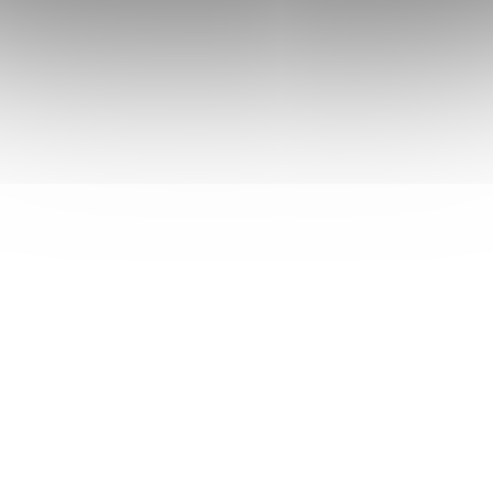
√ velmi oblíbená a luxusní.
Antibakteriální potah TENCEL
Matrace je opatřena luxusním potahem TENCEL®.
který se vyznačuje vynikajícími vlastnostmi, Zaručuje
dokonalý odvod vlhkosti a přebytečného tepla, v chladu
zase zabraňuje úniku tepla a hřeje. Je citlivý k pokožce,
antibakteriální a tudíž vhodný pro alergiky i astmatiky.
Přirozenou cestou tím zamezuje růstu bakterií a
pomáhá tak předcházet tvorbě plísní, roztočů a
nepříjemných pachů. Potah je opatřen zipem a je
snímatelný a pratelný do 40C.
Důležité parametry matrace VISCO SOJA:
•20 cm výška jádra matrace
•21 cm celková výška matrace včetně potahu
•střední tvrdost H2/H3
•nosnost do 140kg