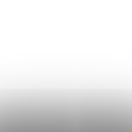
DETAILNÍ POPIS PRODUKTU
PRÉMIOVÁ KVALITA záruka 6 let
ROYAL LINE HR to je ortopedická matrace , která je
vyrobena z nejlepších studených pěn. Tato vysoce
luxusní ortopedická matrace kde si uživatel může zvolit
pouhým otočením tvrdší nebo měkčí stranu matrace je
vyrobena :
• 7 cm vysoká profilovaná deska ze studené pěny
HR35kg/m3 bílý profil měkčí strana
• 1,5 cm silná kokoslatexová deska
• 12 cm vysokým jádrem ze speciálních ortopedických
taštičkových pružin cca 490 ks v rozměru 90x200
• 7 cm vysoká profilovaná deska ze studené pěny
R43kg/m3 zelený profil tvrdší strana