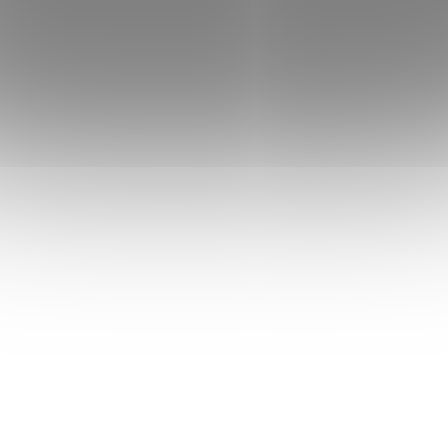
„zavírá“, zabraňuje úniku tepla a jemně hřeje.
Přirozeně antibakteriální nanovlákno TENCEL® také
dokonale absorbuje vzniklou tělesnou vlhkost (až o 50
% více ve srovnání s bavlnou), která je transportována
dovnitř vlákna. Potah je vhodný pro alergiky a astmatiky
a zároveň má antibakteriální účinky. Potah lze prát v
pračce do 40°C
Celková výška matrace vč. potahu 29 cm.
Komfort tohoto jádra matrace je zabezpečen výškou
200mm a vysokou kvalitou použitých HIGH RESILIENCE
pěn.
• do rozměru 90x200cm lze vyrobit jakýkoliv rozměr
bez příplatku
• vynikající elasticita použitých pěn
• vysoko hustotní HR pěny nové generace - vysoký
komfort při ležení a zotavující spánek
• výborné ortopedické vlastnosti
• vyznačuje se vysokou pružností, tvarovou stálostí a