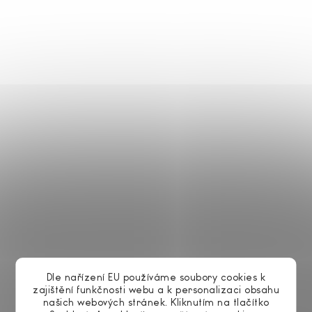
můžete zavítat do některé z prodejen a postele si
prohlédnout a vyzkoušet. Prodejny najdete v Opavě,
Ostravě, Praze, Brně i v Pardubicích.
V nabídce Grossmann matrace najdete tyto
postelové
sety
:
Postelový set s manželskou postelí
FILIP
z masivu buku
o rozměru 180 x 200 cm včetně dvou laťkových roštů a
dvou matrací Memory Visco s rozměrem 90 x 200 cm.
Z masivu buku je manželská postel RELAX o rozměru
180 x 200 cm v kompletu s pěnovými matracemi Relax
Twin 90 x 200 cm a včetně dvou lamelových roštů.
Manželská postel HANA o rozměru 180 x 200 cm je
vyrobená z masivního dřeva borovice mořené na ořech
Dle nařízení EU používáme soubory cookies k
v setu včetně dvou laťkových roštů a dvou matrací
zajištění funkčnosti webu a k personalizaci obsahu
Memory Visco 90 x 200 cm.
našich webových stránek. Kliknutím na tlačítko