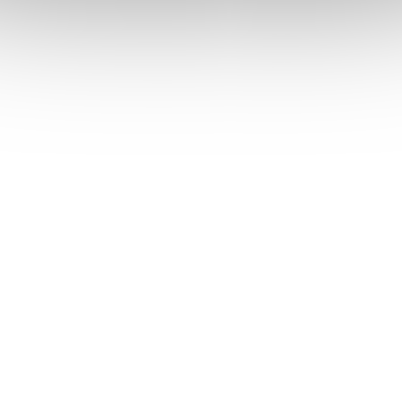
+420 553 619 692
obchod
@
grossmann-matrace.cz
GROSSMANN
O NÁKUPU
O NÁS
DETAIL OBJEDNÁVKY
PRODEJNY
DOPRAVA A PLATBA
BLOG
OBCHODNÍ PODMÍNKY
KONTAKTY
REKLAMAČNÍ ŘÁD