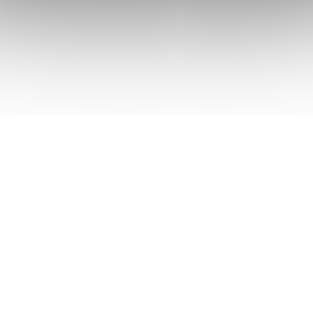
• do rozměru 90x200cm lze vyrobit jakýkoliv rozměr
bez příplatku
•
oboustranné použití – měkčí strana pro ženy a
tvrdší pro muže
• pro vysoký komfort při ležení a zotavující spánek -
vyrobeno v ČR z Německých materiálů
• výborné ortopedické vlastnosti
• vyznačuje se vysokou pružností, tvarovou stálostí a
dlouhou životností
• kvalitní jádro se 7 zónami pro dokonalé přizpůsobení
obrysům těla
• velmi dobrá podpora ramenní, bederní a pánevní
oblasti
• vhodná pro alergiky a astmatiky
• potah lze prát v pračce do 40 °C
• 18 cm výška jádra matrace
• 19 cm celková výška matrace vč. potahu